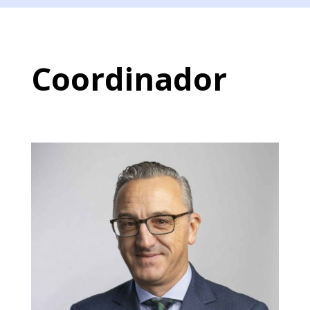
Coordinador