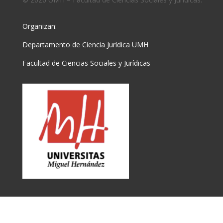
Organizan:
Departamento de Ciencia Jurídica UMH
Facultad de Ciencias Sociales y Jurídicas