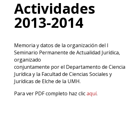
Actividades
2013-2014
Memoria y datos de la organización del I
Seminario Permanente de Actualidad Jurídica,
organizado
conjuntamente por el Departamento de Ciencia
Jurídica y la Facultad de Ciencias Sociales y
Jurídicas de Elche de la UMH.
Para ver PDF completo haz clic
aquí
.