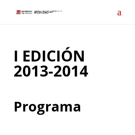
I EDICIÓN
2013-2014
Programa